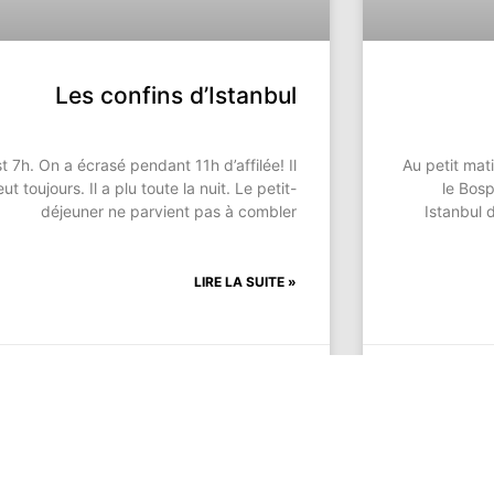
Les confins d’Istanbul
est 7h. On a écrasé pendant 11h d’affilée! Il
Au petit mati
eut toujours. Il a plu toute la nuit. Le petit-
le Bos
déjeuner ne parvient pas à combler
Istanbul 
LIRE LA SUITE »
20 novembre 2005
Aucun commentaire
19 no