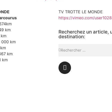
ONDE
TV TROTTE LE MONDE
arcourus
https://vimeo.com/user102
 674km
649 km
Recherchez un article, 
7 km
destination:
14 000 km
4 km
 667 km
1 km