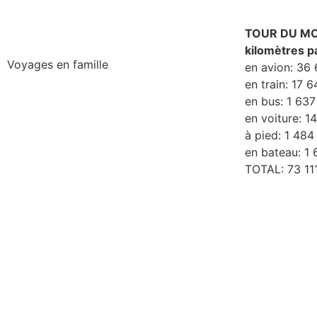
TOUR DU M
kilomètres p
Voyages en famille
en avion: 36
en train: 17 
en bus: 1 63
en voiture: 
à pied: 1 48
en bateau: 1
TOTAL: 73 11